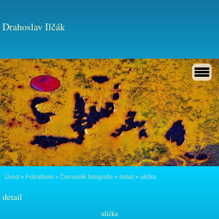
Drahoslav Ilčák
Úvod
»
Fotoalbum
»
Černobílé fotografie
»
detail
»
ulička
detail
ulička