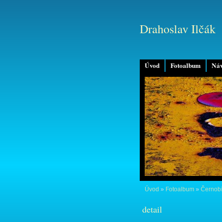
Drahoslav Ilčák
Úvod
Fotoalbum
Náv
Úvod
»
Fotoalbum
»
Černobí
detail