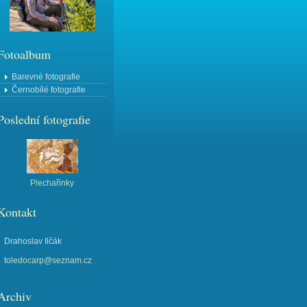
Fotoalbum
Barevné fotografie
Černobílé fotografie
Poslední fotografie
Plechařinky
Kontakt
Drahoslav Ilčák
toledocarp@seznam.cz
Archiv