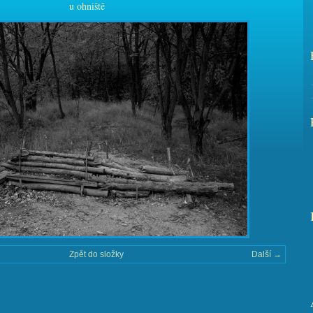
u ohniště
Zpět do složky
Další →