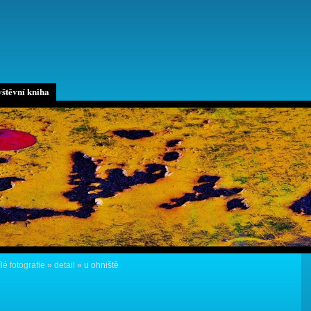
štěvní kniha
lé fotografie
»
detail
»
u ohniště