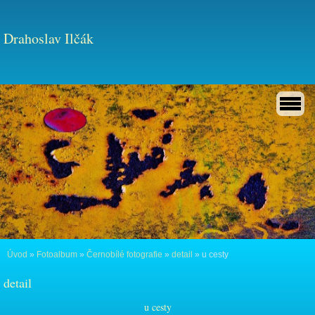
Drahoslav Ilčák
Úvod
»
Fotoalbum
»
Černobílé fotografie
»
detail
»
u cesty
detail
u cesty