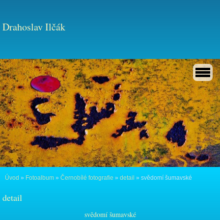
Drahoslav Ilčák
Úvod
»
Fotoalbum
»
Černobílé fotografie
»
detail
»
svědomí šumavské
detail
svědomí šumavské