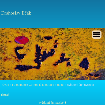
Drahoslav Ilčák
Úvod
»
Fotoalbum
»
Černobílé fotografie
»
detail
»
svědomí šumavské 8
detail
svědomí šumavské 8