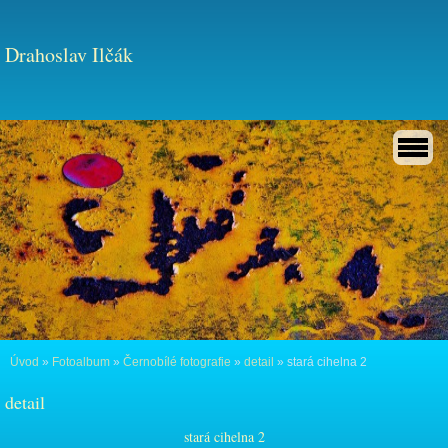
Drahoslav Ilčák
Úvod
»
Fotoalbum
»
Černobílé fotografie
»
detail
»
stará cihelna 2
detail
stará cihelna 2