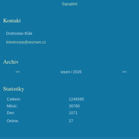
SajrajtArt
Kontakt
Drahoslav Ilčák
toledocarp@seznam.cz
Archiv
<<
srpen / 2026
>>
Statistiky
Celkem:
1248585
Měsíc:
30780
Den:
1071
Online:
27