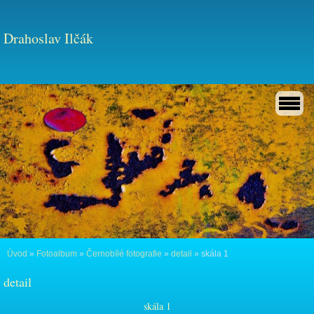
Drahoslav Ilčák
Úvod
»
Fotoalbum
»
Černobílé fotografie
»
detail
»
skála 1
detail
skála 1