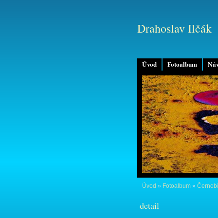
Drahoslav Ilčák
Úvod
Fotoalbum
Náv
Úvod
»
Fotoalbum
»
Černobí
detail