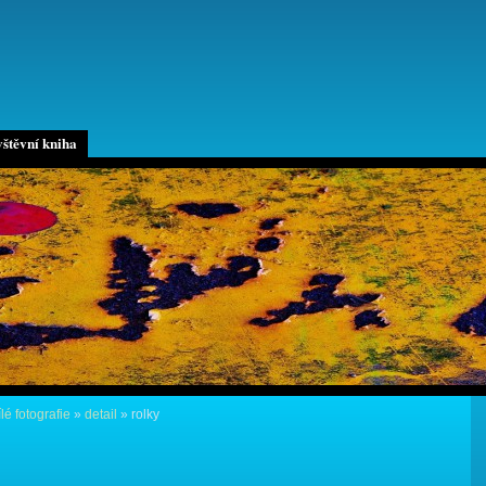
štěvní kniha
lé fotografie
»
detail
»
rolky