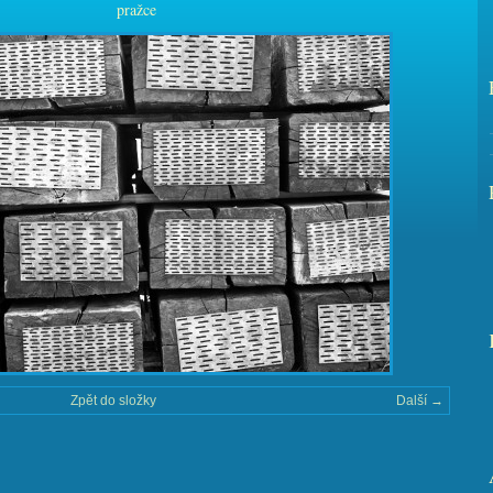
pražce
Zpět do složky
Další →