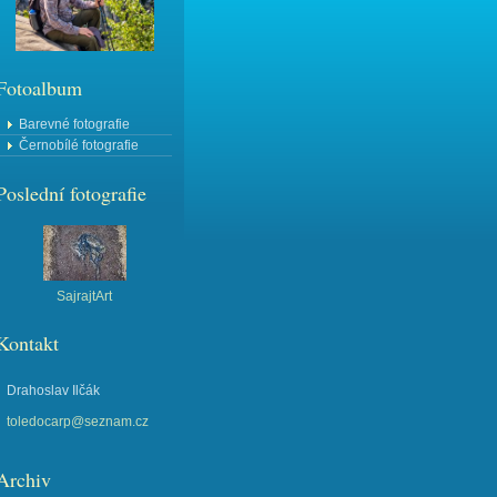
Fotoalbum
Barevné fotografie
Černobílé fotografie
Poslední fotografie
SajrajtArt
Kontakt
Drahoslav Ilčák
toledocarp@seznam.cz
Archiv