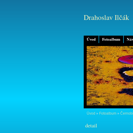
Drahoslav Ilčák
Úvod
Fotoalbum
Náv
Úvod
»
Fotoalbum
»
Černobí
detail