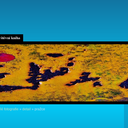
štěvní kniha
lé fotografie
»
detail
»
pražce