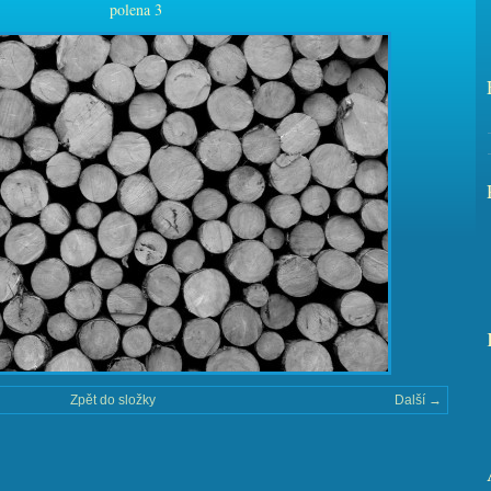
polena 3
Zpět do složky
Další →