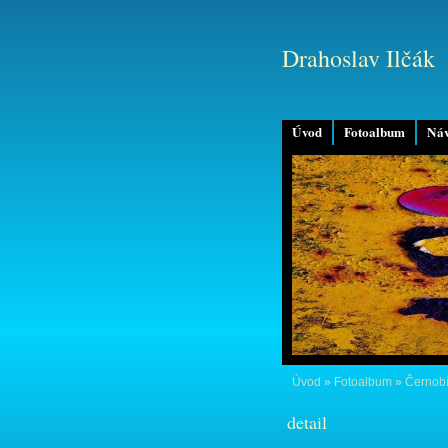
Drahoslav Ilčák
Úvod
Fotoalbum
Náv
Úvod
»
Fotoalbum
»
Černobí
detail