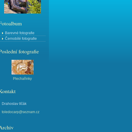
Fotoalbum
Barevné fotografie
Černobílé fotografie
Poslední fotografie
Plechařinky
Kontakt
Drahoslav Ilčák
toledocarp@seznam.cz
Archiv