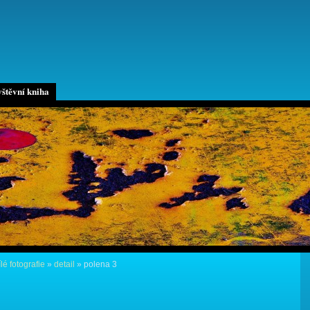
štěvní kniha
lé fotografie
»
detail
»
polena 3