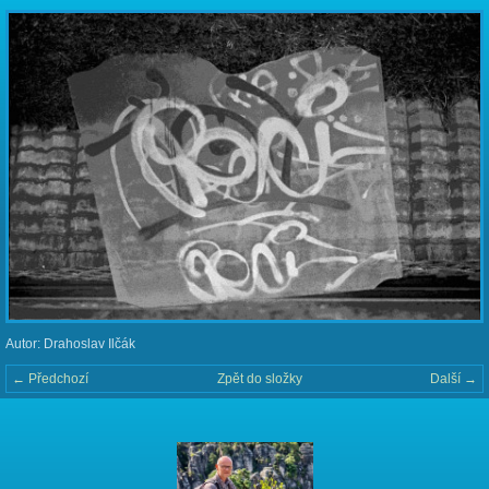
Autor: Drahoslav Ilčák
← Předchozí
Zpět do složky
Další →