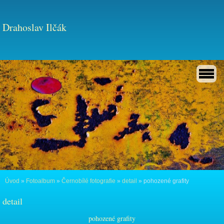
Drahoslav Ilčák
Úvod
»
Fotoalbum
»
Černobílé fotografie
»
detail
»
pohozené grafity
detail
pohozené grafity