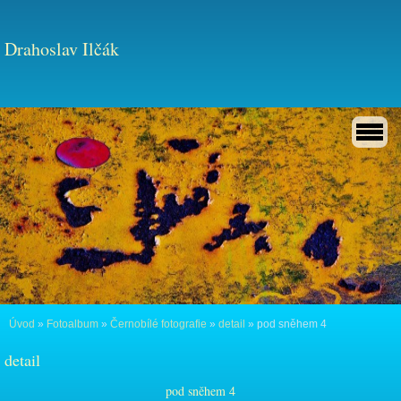
Drahoslav Ilčák
Úvod
»
Fotoalbum
»
Černobílé fotografie
»
detail
»
pod sněhem 4
detail
pod sněhem 4