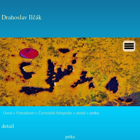
Drahoslav Ilčák
Úvod
»
Fotoalbum
»
Černobílé fotografie
»
detail
»
petka
detail
petka