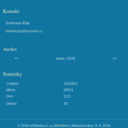
Kontakt
Drahoslav Ilčák
toledocarp@seznam.cz
Archiv
<<
srpen / 2026
>>
Statistiky
Celkem:
1251603
Měsíc:
30531
Den:
1121
Online:
38
© 2026 eStránky.cz
|
WebSlice
|
Aktualizováno: 9. 8. 2026