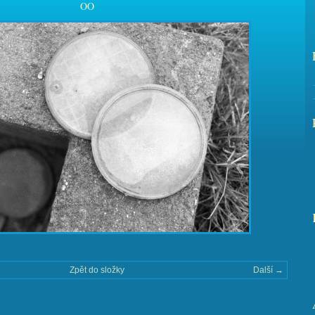
OO
Zpět do složky
Další →