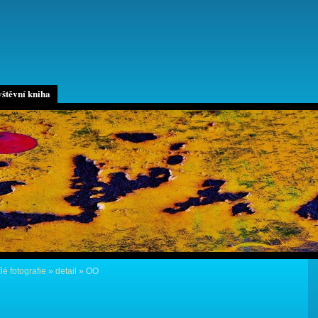
štěvní kniha
lé fotografie
»
detail
»
OO