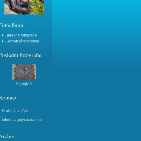
Fotoalbum
Barevné fotografie
Černobílé fotografie
Poslední fotografie
SajrajtArt
Kontakt
Drahoslav Ilčák
toledocarp@seznam.cz
Archiv