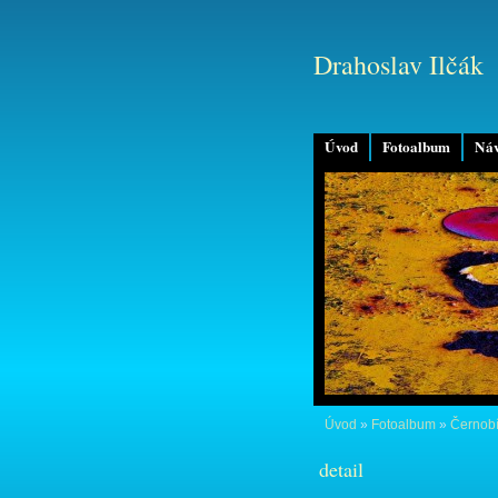
Drahoslav Ilčák
Úvod
Fotoalbum
Náv
Úvod
»
Fotoalbum
»
Černobí
detail