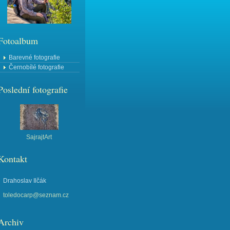
Fotoalbum
Barevné fotografie
Černobílé fotografie
Poslední fotografie
SajrajtArt
Kontakt
Drahoslav Ilčák
toledocarp@seznam.cz
Archiv