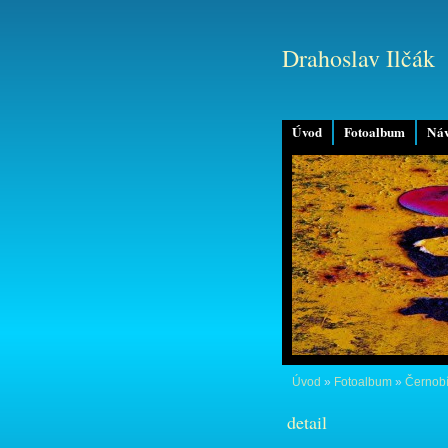
Drahoslav Ilčák
Úvod
Fotoalbum
Náv
Úvod
»
Fotoalbum
»
Černobí
detail