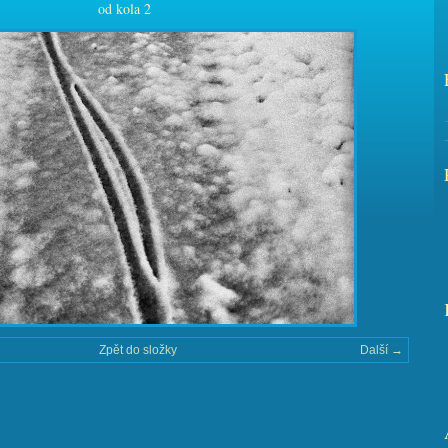
od kola 2
Zpět do složky
Další →