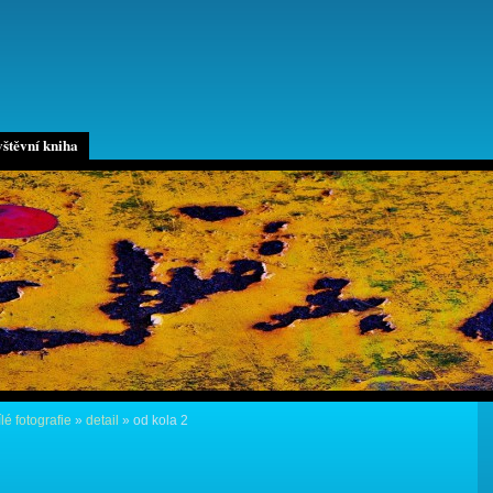
štěvní kniha
lé fotografie
»
detail
»
od kola 2