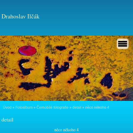
Drahoslav Ilčák
Úvod
»
Fotoalbum
»
Černobílé fotografie
»
detail
»
něco někoho 4
detail
něco někoho 4