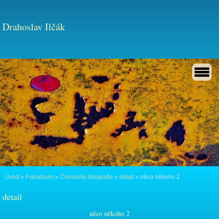
Drahoslav Ilčák
Úvod
»
Fotoalbum
»
Černobílé fotografie
»
detail
»
něco někoho 2
detail
něco někoho 2