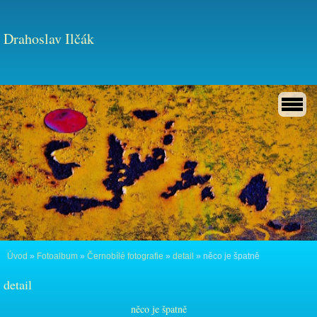
Drahoslav Ilčák
Úvod
»
Fotoalbum
»
Černobílé fotografie
»
detail
»
něco je špatně
detail
něco je špatně