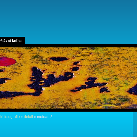
štěvní kniha
lé fotografie
»
detail
»
motoart 3