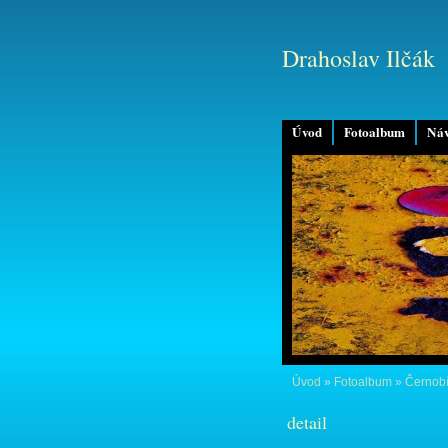
Drahoslav Ilčák
Úvod
Fotoalbum
Náv
Úvod
»
Fotoalbum
»
Černobí
detail