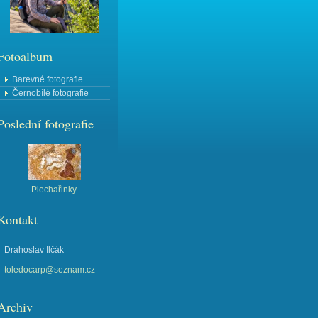
Fotoalbum
Barevné fotografie
Černobílé fotografie
Poslední fotografie
Plechařinky
Kontakt
Drahoslav Ilčák
toledocarp@seznam.cz
Archiv