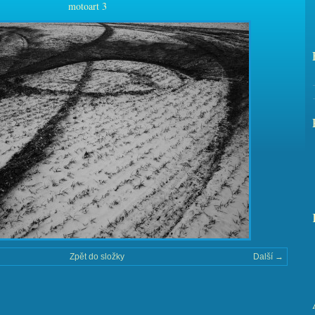
motoart 3
Zpět do složky
Další →