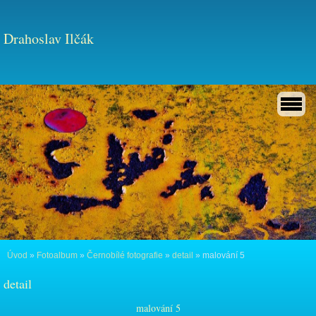
Drahoslav Ilčák
Úvod
»
Fotoalbum
»
Černobílé fotografie
»
detail
»
malování 5
detail
malování 5