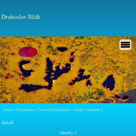
Drahoslav Ilčák
Úvod
»
Fotoalbum
»
Černobílé fotografie
»
detail
»
luhačky 2
detail
luhačky 2