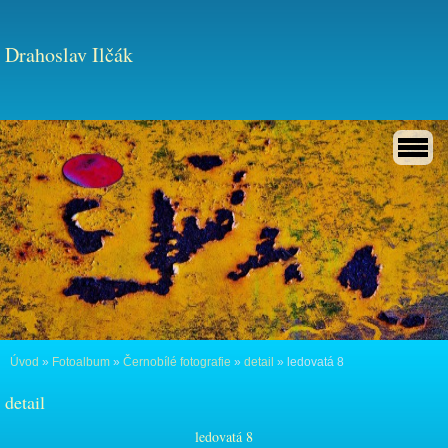
Drahoslav Ilčák
Úvod
»
Fotoalbum
»
Černobílé fotografie
»
detail
»
ledovatá 8
detail
ledovatá 8