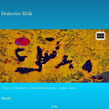
Drahoslav Ilčák
Úvod
»
Fotoalbum
»
Černobílé fotografie
»
detail
»
kola
detail
kola