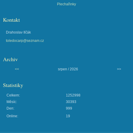
Plechařinky
Kontakt
Drahoslav Ilčák
toledocarp@seznam.cz
Archiv
<<
srpen / 2026
>>
Statistiky
Celkem:
1252998
Měsíc:
30393
Den:
999
Online:
19