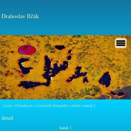
Drahoslav Ilčák
Úvod
»
Fotoalbum
»
Černobílé fotografie
»
detail
»
kanál 1
detail
kanál 1