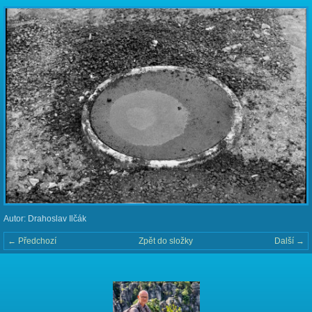
Autor: Drahoslav Ilčák
← Předchozí
Zpět do složky
Další →