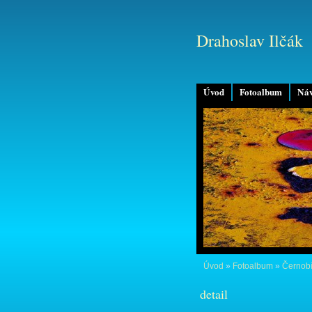
Drahoslav Ilčák
Úvod
Fotoalbum
Náv
Úvod
»
Fotoalbum
»
Černobí
detail