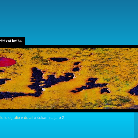
štěvní kniha
lé fotografie
»
detail
»
čekání na jaro 2