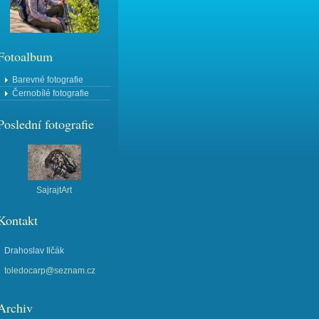
Fotoalbum
Barevné fotografie
Černobílé fotografie
Poslední fotografie
SajrajtArt
Kontakt
Drahoslav Ilčák
toledocarp@seznam.cz
Archiv