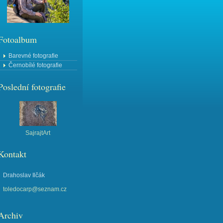
Fotoalbum
Barevné fotografie
Černobílé fotografie
Poslední fotografie
SajrajtArt
Kontakt
Drahoslav Ilčák
toledocarp@seznam.cz
Archiv