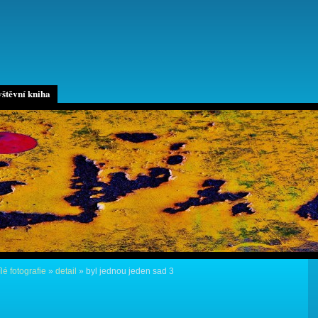
štěvní kniha
lé fotografie
»
detail
»
byl jednou jeden sad 3