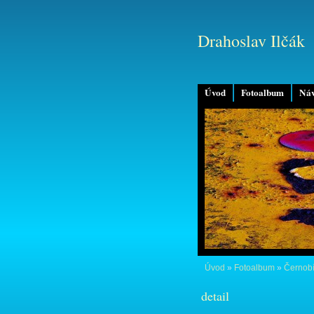
Drahoslav Ilčák
Úvod
Fotoalbum
Náv
Úvod
»
Fotoalbum
»
Černobí
detail