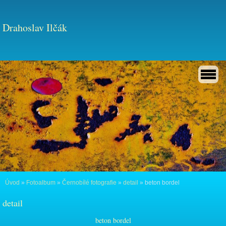
Drahoslav Ilčák
Úvod
»
Fotoalbum
»
Černobílé fotografie
»
detail
»
beton bordel
detail
beton bordel