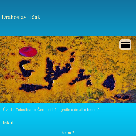
Drahoslav Ilčák
Úvod
»
Fotoalbum
»
Černobílé fotografie
»
detail
»
beton 2
detail
beton 2