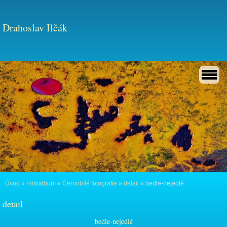
Drahoslav Ilčák
Úvod
»
Fotoalbum
»
Černobílé fotografie
»
detail
»
bedle-nejedlé
detail
bedle-nejedlé