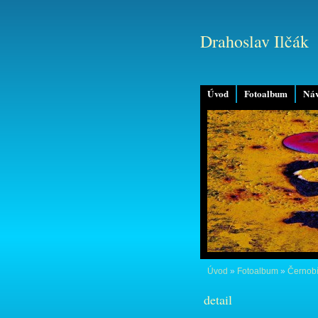
Drahoslav Ilčák
Úvod
Fotoalbum
Náv
Úvod
»
Fotoalbum
»
Černobí
detail