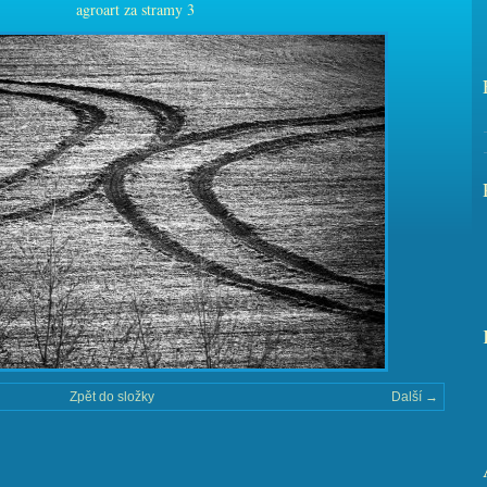
agroart za stramy 3
Zpět do složky
Další →