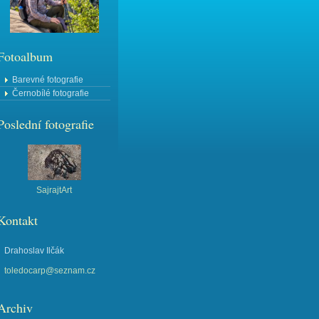
Fotoalbum
Barevné fotografie
Černobílé fotografie
Poslední fotografie
SajrajtArt
Kontakt
Drahoslav Ilčák
toledocarp@seznam.cz
Archiv