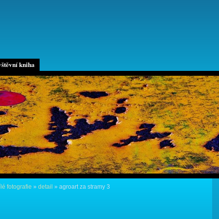
štěvní kniha
lé fotografie
»
detail
»
agroart za stramy 3