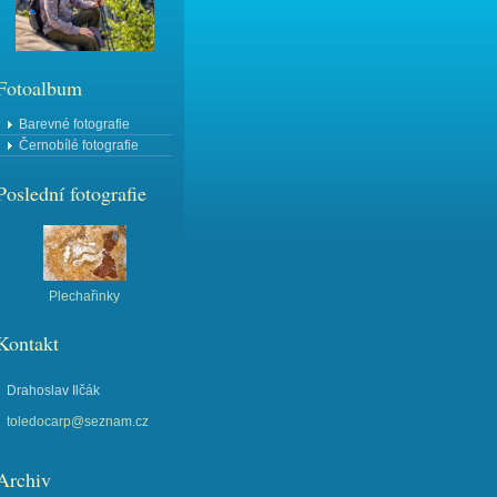
Fotoalbum
Barevné fotografie
Černobílé fotografie
Poslední fotografie
Plechařinky
Kontakt
Drahoslav Ilčák
toledocarp@seznam.cz
Archiv