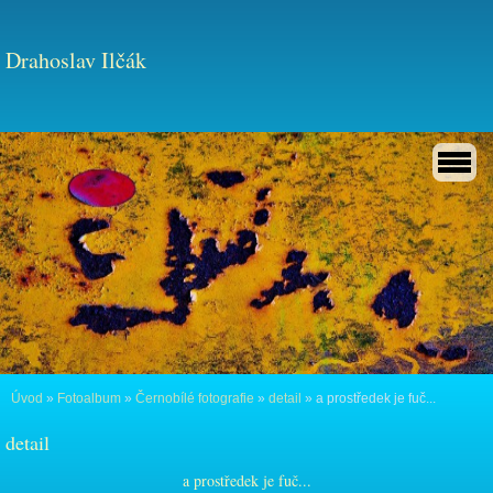
Drahoslav Ilčák
Úvod
»
Fotoalbum
»
Černobílé fotografie
»
detail
»
a prostředek je fuč...
detail
a prostředek je fuč...