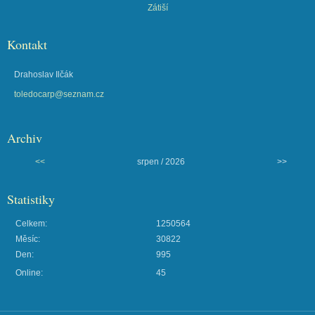
Zátiší
Kontakt
Drahoslav Ilčák
toledocarp@seznam.cz
Archiv
<<
srpen / 2026
>>
Statistiky
Celkem:
1250564
Měsíc:
30822
Den:
995
Online:
45