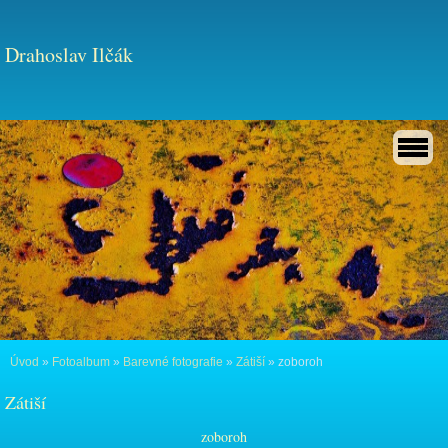
Drahoslav Ilčák
Úvod
»
Fotoalbum
»
Barevné fotografie
»
Zátiší
»
zoboroh
Zátiší
zoboroh