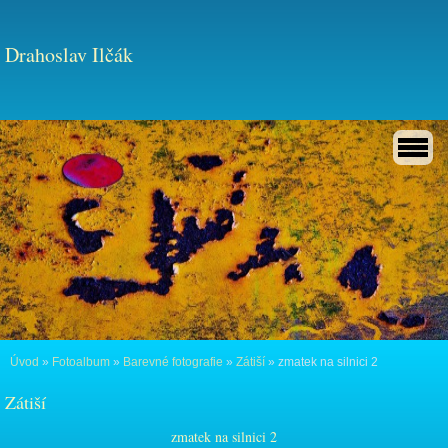
Drahoslav Ilčák
Úvod
»
Fotoalbum
»
Barevné fotografie
»
Zátiší
»
zmatek na silnici 2
Zátiší
zmatek na silnici 2