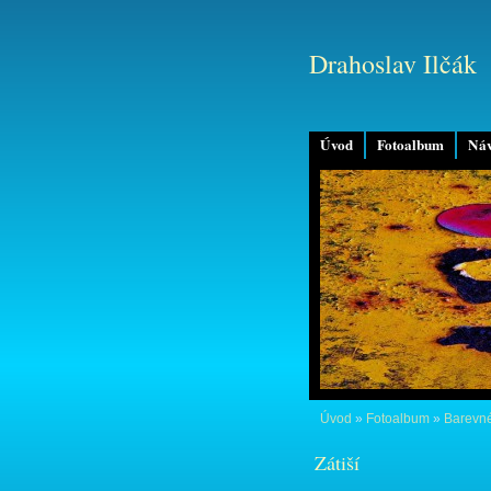
Drahoslav Ilčák
Úvod
Fotoalbum
Náv
Úvod
»
Fotoalbum
»
Barevné
Zátiší