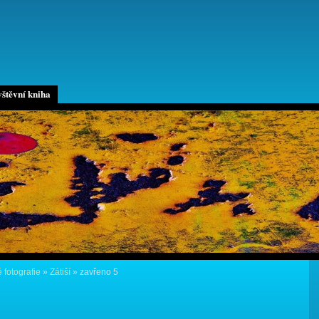
štěvní kniha
 fotografie
»
Zátiší
»
zavřeno 5