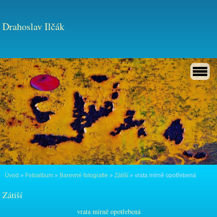
Drahoslav Ilčák
Úvod
»
Fotoalbum
»
Barevné fotografie
»
Zátiší
»
vrata mírně opotřebená
Zátiší
vrata mírně opotřebená