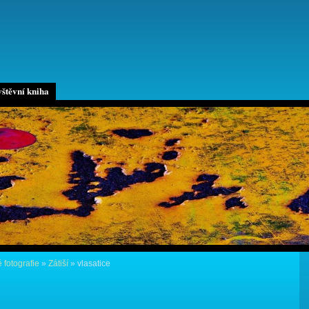
štěvní kniha
 fotografie
»
Zátiší
»
vlasatice