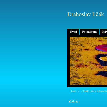
Drahoslav Ilčák
Úvod
Fotoalbum
Náv
Úvod
»
Fotoalbum
»
Barevné
Zátiší