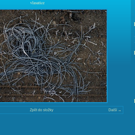
vlasatice
Zpět do složky
Další →