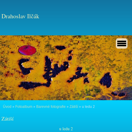
Drahoslav Ilčák
Úvod
»
Fotoalbum
»
Barevné fotografie
»
Zátiší
»
u ledu 2
Zátiší
u ledu 2