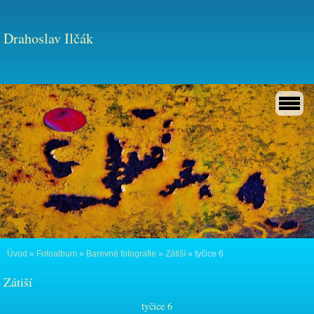
Drahoslav Ilčák
Úvod
»
Fotoalbum
»
Barevné fotografie
»
Zátiší
»
tyčice 6
Zátiší
tyčice 6