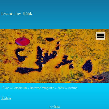
Drahoslav Ilčák
Úvod
»
Fotoalbum
»
Barevné fotografie
»
Zátiší
»
továrna
Zátiší
továrna