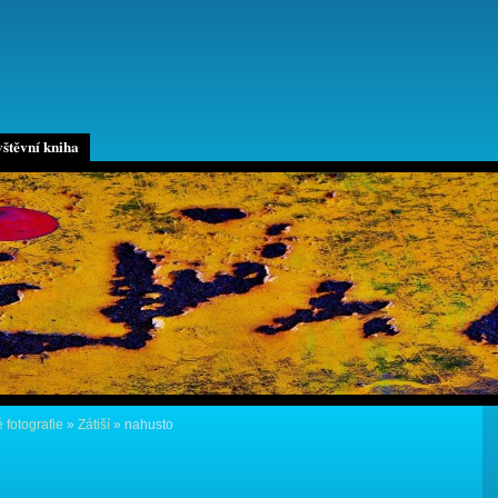
štěvní kniha
 fotografie
»
Zátiší
»
nahusto