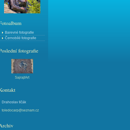
Fotoalbum
Barevné fotografie
Černobílé fotografie
Poslední fotografie
SajrajtArt
Kontakt
Drahoslav Ilčák
toledocarp@seznam.cz
Archiv