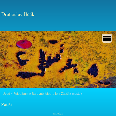
Drahoslav Ilčák
Úvod
»
Fotoalbum
»
Barevné fotografie
»
Zátiší
»
mostek
Zátiší
mostek