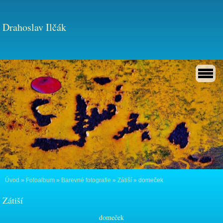
Drahoslav Ilčák
Úvod
»
Fotoalbum
»
Barevné fotografie
»
Zátiší
»
domeček
Zátiší
domeček