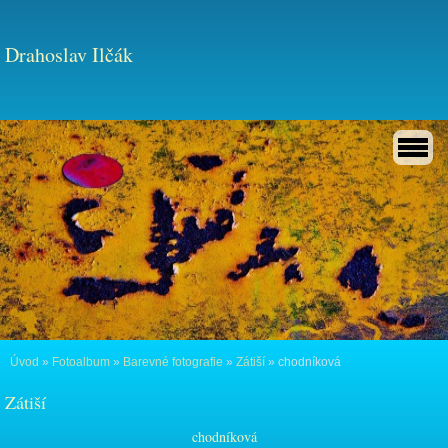
Drahoslav Ilčák
Úvod
»
Fotoalbum
»
Barevné fotografie
»
Zátiší
»
chodníková
Zátiší
chodníková