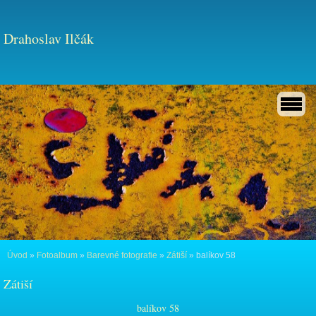
Drahoslav Ilčák
Úvod
»
Fotoalbum
»
Barevné fotografie
»
Zátiší
»
balíkov 58
Zátiší
balíkov 58