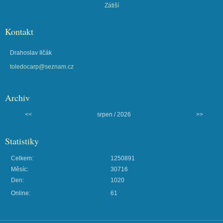
Zátiší
Kontakt
Drahoslav Ilčák
toledocarp@seznam.cz
Archiv
<<
srpen / 2026
>>
Statistiky
Celkem:
1250891
Měsíc:
30716
Den:
1020
Online:
61