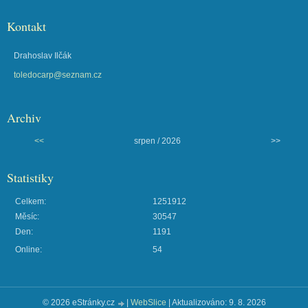
Kontakt
Drahoslav Ilčák
toledocarp@seznam.cz
Archiv
<<
srpen / 2026
>>
Statistiky
Celkem:
1251912
Měsíc:
30547
Den:
1191
Online:
54
© 2026 eStránky.cz
|
WebSlice
|
Aktualizováno: 9. 8. 2026