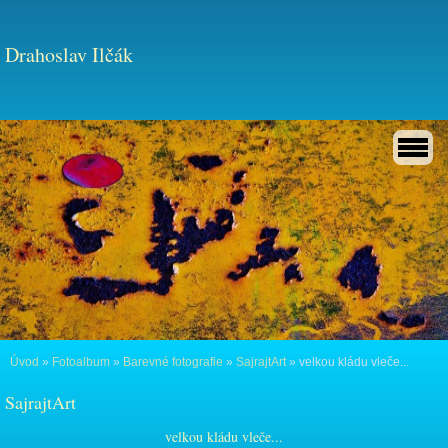
Drahoslav Ilčák
Úvod
»
Fotoalbum
»
Barevné fotografie
»
SajrajtArt
»
velkou kládu vleče...
SajrajtArt
velkou kládu vleče...