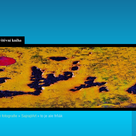
štěvní kniha
 fotografie
»
SajrajtArt
»
to je ale frňák