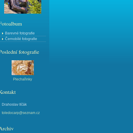
Fotoalbum
Barevné fotografie
Černobílé fotografie
Poslední fotografie
Plechařinky
Kontakt
Drahoslav Ilčák
toledocarp@seznam.cz
Archiv