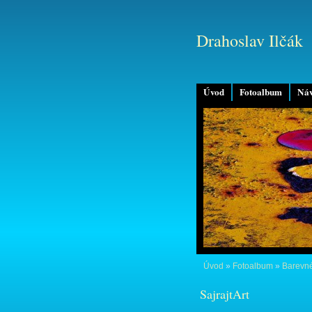
Drahoslav Ilčák
Úvod
Fotoalbum
Náv
Úvod
»
Fotoalbum
»
Barevné
SajrajtArt