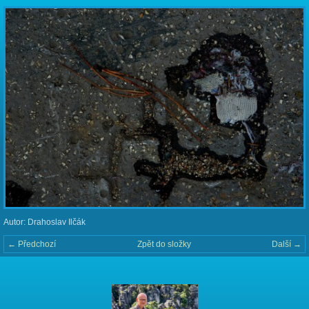
Autor: Drahoslav Ilčák
← Předchozí
Zpět do složky
Další →