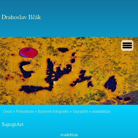
Drahoslav Ilčák
Úvod
»
Fotoalbum
»
Barevné fotografie
»
SajrajtArt
»
svadebčan
SajrajtArt
svadebčan