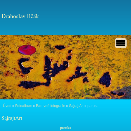
Drahoslav Ilčák
Úvod
»
Fotoalbum
»
Barevné fotografie
»
SajrajtArt
»
paruka
SajrajtArt
paruka