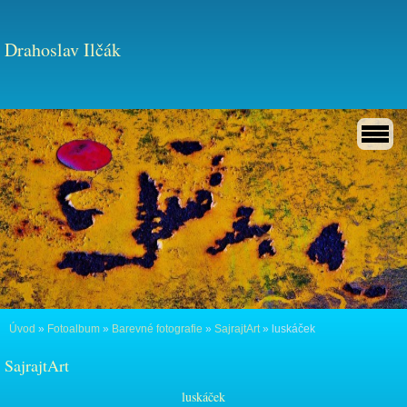
Drahoslav Ilčák
Úvod
»
Fotoalbum
»
Barevné fotografie
»
SajrajtArt
»
luskáček
SajrajtArt
luskáček