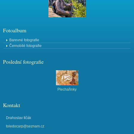
Fotoalbum
Barevné fotografie
Černobílé fotografie
Poslední fotografie
Plechařinky
Kontakt
Drahoslav Ilčák
toledocarp@seznam.cz