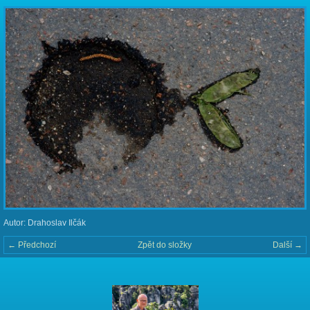
Autor: Drahoslav Ilčák
← Předchozí
Zpět do složky
Další →